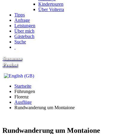
Kindertouren
Über Volterra
Tipps
Anfrage
Leistungen
Über mich
Gästebuch
Suche
Susanna
Probst
Startseite
Führungen
Florenz
Ausflüge
Rundwanderung um Montaione
Rundwanderung um Montaione