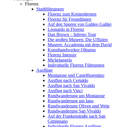
Florenz
Stadtführungen
Florenz zum Kennenlernen
Florenz für Freundinnen
Auf den Spuren von Galileo Galilei
Leonardo in Florenz
Dan Brown – Inferno Tour
Die großen Museen: Die Uffizien
Museen: Accademia mit dem David
Kunsthandwerker Oltrarno
Florenz Intensiv
Michelangelo
Individuelle Florenz Führungen
Ausflüge
Montaione und Castelfiorentino
Ausflug nach Certaldo
Ausflug nach San Vivaldo
Ausflug nach Vinci
Rundwanderung um Montaione
Rundwanderung um Iano
Rundwanderung Oliven und Wein
Rundwanderung San Vivaldo
Auf der Frankenstraße nach San
Gimignano
Individuelle Florenz Ausflüge