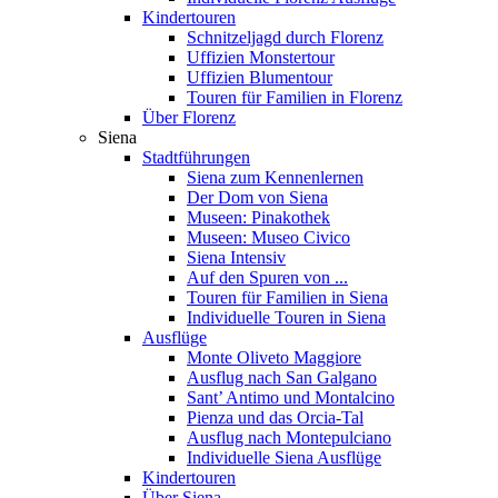
Kindertouren
Schnitzeljagd durch Florenz
Uffizien Monstertour
Uffizien Blumentour
Touren für Familien in Florenz
Über Florenz
Siena
Stadtführungen
Siena zum Kennenlernen
Der Dom von Siena
Museen: Pinakothek
Museen: Museo Civico
Siena Intensiv
Auf den Spuren von ...
Touren für Familien in Siena
Individuelle Touren in Siena
Ausflüge
Monte Oliveto Maggiore
Ausflug nach San Galgano
Sant’ Antimo und Montalcino
Pienza und das Orcia-Tal
Ausflug nach Montepulciano
Individuelle Siena Ausflüge
Kindertouren
Über Siena