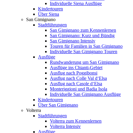
Individuelle Siena Ausflüge
Kindertouren
Über Siena
San Gimignano
Stadtführungen
San Gimignano zum Kennenlernen
San Gimignano: Kurz und Bündig
San Gimignano Intensiv
Touren für Familien in San Gimignano
Individuelle San Gimignano Touren
Ausflüge
Rundwanderung um San Gimignano
Ausflüge ins Chianti-Gebiet
Ausflug nach Poggibonsi
Ausflug nach Colle Val d‘Elsa
Ausflug nach Casole d‘Elsa
Monteriggioni und Badia Isola
Individuelle San Gimignano Ausflüge
Kindertouren
Über San Gimignano
Volterra
Stadtführungen
Volterra zum Kennenlernen
Volterra Intensiv
Ausflüge