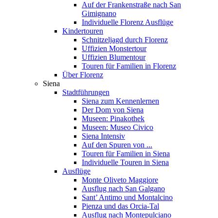
Auf der Frankenstraße nach San
Gimignano
Individuelle Florenz Ausflüge
Kindertouren
Schnitzeljagd durch Florenz
Uffizien Monstertour
Uffizien Blumentour
Touren für Familien in Florenz
Über Florenz
Siena
Stadtführungen
Siena zum Kennenlernen
Der Dom von Siena
Museen: Pinakothek
Museen: Museo Civico
Siena Intensiv
Auf den Spuren von ...
Touren für Familien in Siena
Individuelle Touren in Siena
Ausflüge
Monte Oliveto Maggiore
Ausflug nach San Galgano
Sant’ Antimo und Montalcino
Pienza und das Orcia-Tal
Ausflug nach Montepulciano