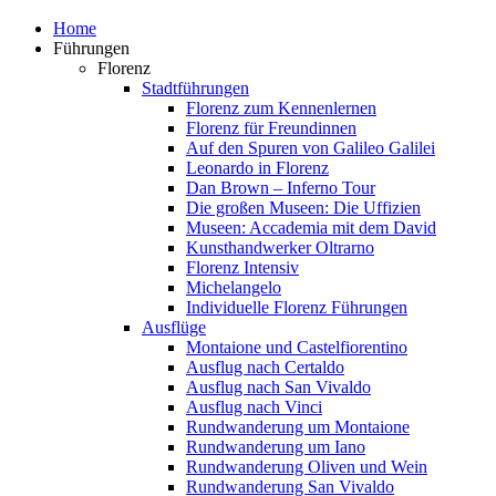
Home
Führungen
Florenz
Stadtführungen
Florenz zum Kennenlernen
Florenz für Freundinnen
Auf den Spuren von Galileo Galilei
Leonardo in Florenz
Dan Brown – Inferno Tour
Die großen Museen: Die Uffizien
Museen: Accademia mit dem David
Kunsthandwerker Oltrarno
Florenz Intensiv
Michelangelo
Individuelle Florenz Führungen
Ausflüge
Montaione und Castelfiorentino
Ausflug nach Certaldo
Ausflug nach San Vivaldo
Ausflug nach Vinci
Rundwanderung um Montaione
Rundwanderung um Iano
Rundwanderung Oliven und Wein
Rundwanderung San Vivaldo